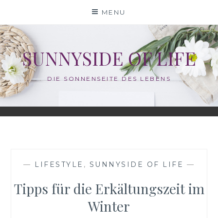
Skip
MENU
to
content
SUNNYSIDE OF LIFE
DIE SONNENSEITE DES LEBENS
—
LIFESTYLE
,
SUNNYSIDE OF LIFE
—
Tipps für die Erkältungszeit im
Winter