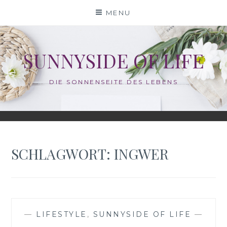
Skip
MENU
to
content
SUNNYSIDE OF LIFE
DIE SONNENSEITE DES LEBENS
SCHLAGWORT:
INGWER
—
LIFESTYLE
,
SUNNYSIDE OF LIFE
—