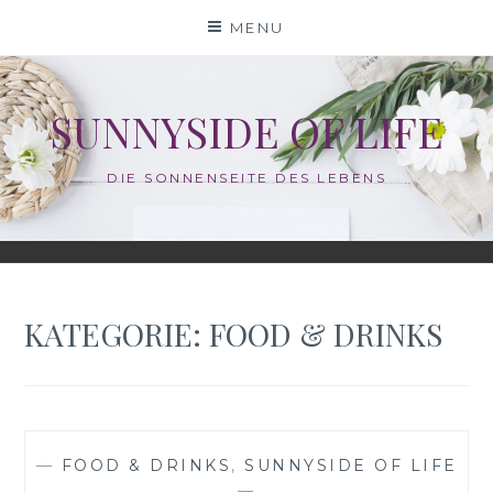
Skip
MENU
to
content
SUNNYSIDE OF LIFE
DIE SONNENSEITE DES LEBENS
KATEGORIE:
FOOD & DRINKS
—
FOOD & DRINKS
,
SUNNYSIDE OF LIFE
—