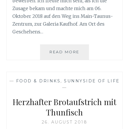
bewerben. Ich freute mich sehr, als ich die
Zusage bekam und machte mich am 06.
Oktober 2018 auf den Weg ins Main-Taunus-
Zentrum, zur Galeria Kaufhof. Am Ort des
Geschehens…
BERNDES
READ MORE
BLOGGERTREFFEN
IN
DER
GALERIA-
—
FOOD & DRINKS
,
SUNNYSIDE OF LIFE
KAUFHOF
—
MTZ
Herzhafter Brotaufstrich mit
Thunfisch
26. AUGUST 2018