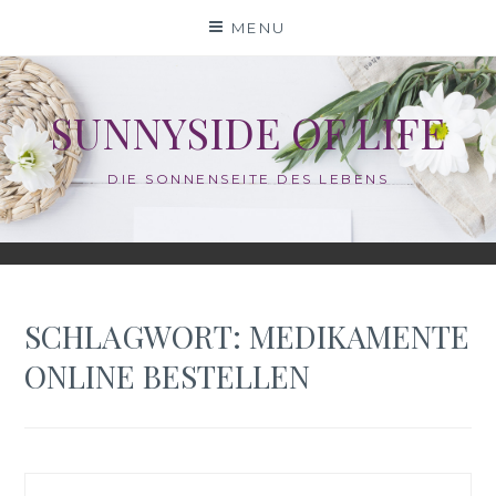
Skip
MENU
to
content
SUNNYSIDE OF LIFE
DIE SONNENSEITE DES LEBENS
SCHLAGWORT:
MEDIKAMENTE
ONLINE BESTELLEN