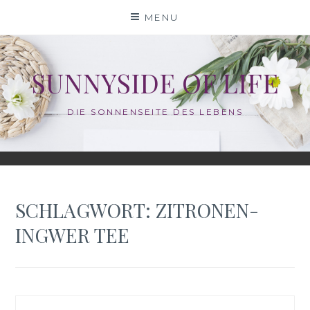
Skip
MENU
to
content
SUNNYSIDE OF LIFE
DIE SONNENSEITE DES LEBENS
SCHLAGWORT:
ZITRONEN-
INGWER TEE