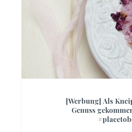
[Werbung] Als Knei
Genuss gekommen 
#placetob