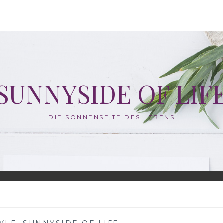
SUNNYSIDE OF LIF
DIE SONNENSEITE DES LEBENS
TYLE
,
SUNNYSIDE OF LIFE
—