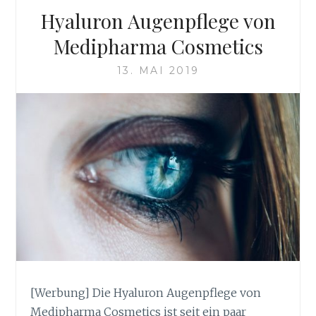
WILDE
Hyaluron Augenpflege von
DINNER
Medipharma Cosmetics
13. MAI 2019
[Werbung] Die Hyaluron Augenpflege von
Medipharma Cosmetics ist seit ein paar