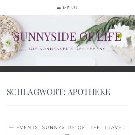
Skip
MENU
to
content
SUNNYSIDE OF LIFE
DIE SONNENSEITE DES LEBENS
SCHLAGWORT:
APOTHEKE
—
EVENTS
,
SUNNYSIDE OF LIFE
,
TRAVEL
—