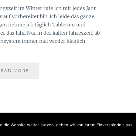
ngszeit im Winter rufe ich mir jedes Jahr
rauf vorbereitet bin. Ich leide das ganze
en nehme ich täglich Tabletten und
as Jahr. Nur in der kalten Jahreszeit, ab
system immer mal wieder kläglich.
TIPPS
READ MORE
FÜR
DIE
ERKÄLTUNGSZEIT
IM
WINTER
Proudly powered by WordPress
|
Theme: Anissa by
AlienWP
.
e die Website weiter nutzen, gehen wir von Ihrem Einverständnis aus.