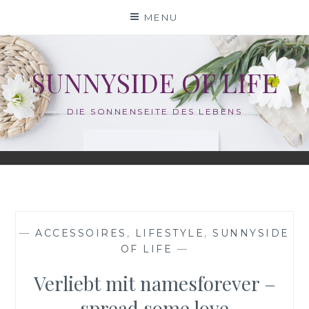
Skip
MENU
to
content
SUNNYSIDE OF LIFE
DIE SONNENSEITE DES LEBENS
—
ACCESSOIRES
,
LIFESTYLE
,
SUNNYSIDE
OF LIFE
—
Verliebt mit namesforever –
spread some love