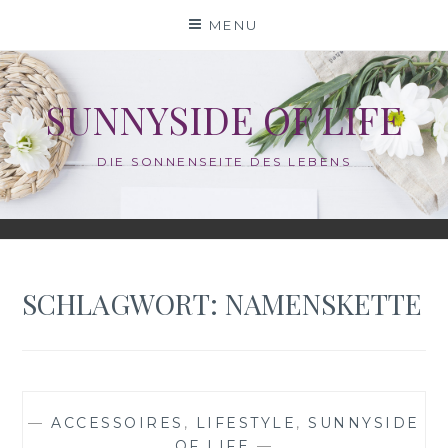
Skip
MENU
to
content
SUNNYSIDE OF LIFE
DIE SONNENSEITE DES LEBENS
SCHLAGWORT:
NAMENSKETTE
—
ACCESSOIRES
,
LIFESTYLE
,
SUNNYSIDE
OF LIFE
—