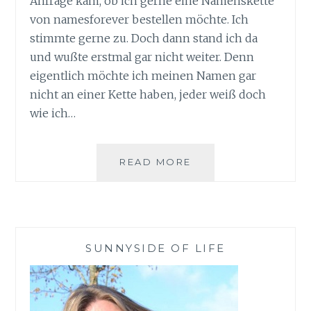
Anfrage kam, ob ich gerne eine Namenskette
von namesforever bestellen möchte. Ich
stimmte gerne zu. Doch dann stand ich da
und wußte erstmal gar nicht weiter. Denn
eigentlich möchte ich meinen Namen gar
nicht an einer Kette haben, jeder weiß doch
wie ich…
VERLIEBT
READ MORE
MIT
NAMESFOREVER
–
SPREAD
SOME
SUNNYSIDE OF LIFE
LOVE