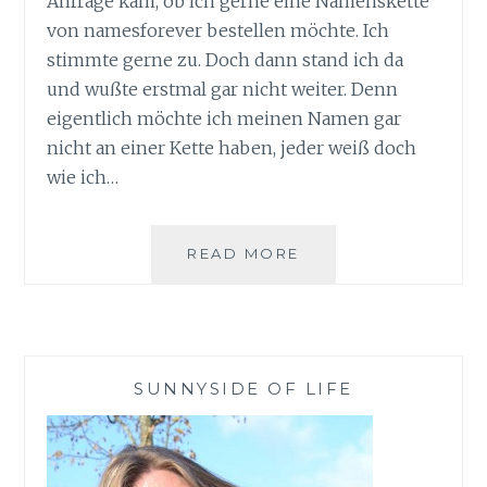
Anfrage kam, ob ich gerne eine Namenskette
von namesforever bestellen möchte. Ich
stimmte gerne zu. Doch dann stand ich da
und wußte erstmal gar nicht weiter. Denn
eigentlich möchte ich meinen Namen gar
nicht an einer Kette haben, jeder weiß doch
wie ich…
VERLIEBT
READ MORE
MIT
NAMESFOREVER
–
SPREAD
SOME
SUNNYSIDE OF LIFE
LOVE