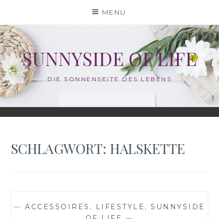
Skip
MENU
to
content
SUNNYSIDE OF LIFE
DIE SONNENSEITE DES LEBENS
SCHLAGWORT:
HALSKETTE
—
ACCESSOIRES
,
LIFESTYLE
,
SUNNYSIDE
OF LIFE
—