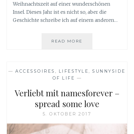
Weihnachtszeit auf einer wunderschönen
Insel. Dieses Jahr ist es nicht so, aber die
Geschichte schreibe ich auf einem anderen…
THROWBACK
READ MORE
URLAUB
AUF
LA
PALMA
—
ACCESSOIRES
,
LIFESTYLE
,
SUNNYSIDE
–
OF LIFE
—
WAS
NEHME
Verliebt mit namesforever –
ICH
MIT?
spread some love
5. OKTOBER 2017