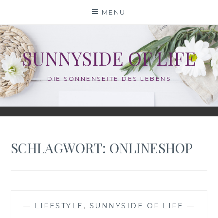
Skip
MENU
to
content
SUNNYSIDE OF LIFE
DIE SONNENSEITE DES LEBENS
SCHLAGWORT:
ONLINESHOP
—
LIFESTYLE
,
SUNNYSIDE OF LIFE
—