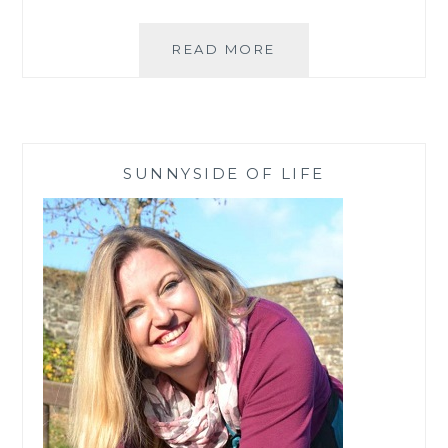
VERLIEBT
READ MORE
MIT
NAMESFOREVER
–
SPREAD
SOME
SUNNYSIDE OF LIFE
LOVE