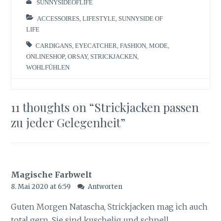
SUNNYSIDEOFLIFE
ACCESSOIRES
,
LIFESTYLE
,
SUNNYSIDE OF
LIFE
CARDIGANS
,
EYECATCHER
,
FASHION
,
MODE
,
ONLINESHOP
,
ORSAY
,
STRICKJACKEN
,
WOHLFÜHLEN
11 thoughts on “
Strickjacken passen
zu jeder Gelegenheit
”
Magische Farbwelt
8. Mai 2020 at 6:59
Antworten
Guten Morgen Natascha, Strickjacken mag ich auch
total gern. Sie sind kuschelig und schnell