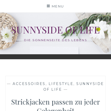
Skip
MENU
to
content
SUNNYSIDE OF LIFE
DIE SONNENSEITE DES LEBENS
—
ACCESSOIRES
,
LIFESTYLE
,
SUNNYSIDE
OF LIFE
—
Strickjacken passen zu jeder
Gelegenheit