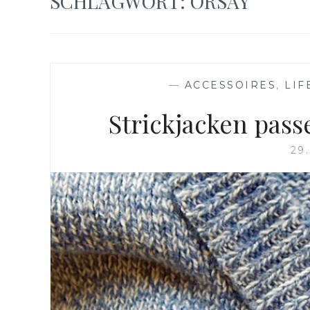
SCHLAGWORT:
ORSAY
—
ACCESSOIRES
,
LIF
Strickjacken pass
29