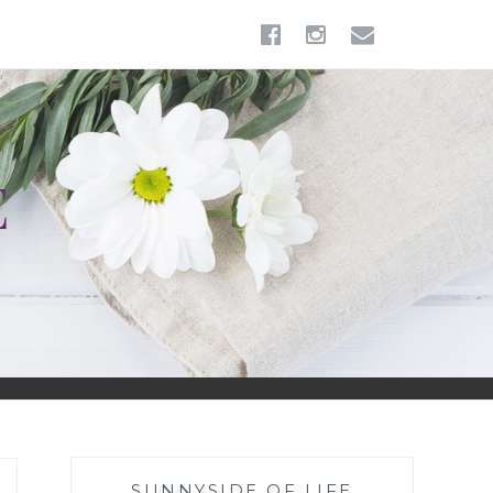
SUNNYSIDE
SUNNYSID
E-
OF
OF-
MAIL
LIFE
LIFE
SUNNY
BEI
AUF
OF-
FACEBOOK
INSTAGR
LIFE
E
SUNNYSIDE OF LIFE