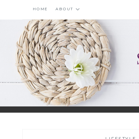
Skip
HOME
ABOUT
to
content
—
LIFESTYLE