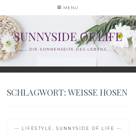
Skip
MENU
to
content
SUNNYSIDE OF LIFE
DIE SONNENSEITE DES LEBENS
SCHLAGWORT:
WEISSE HOSEN
—
LIFESTYLE
,
SUNNYSIDE OF LIFE
—