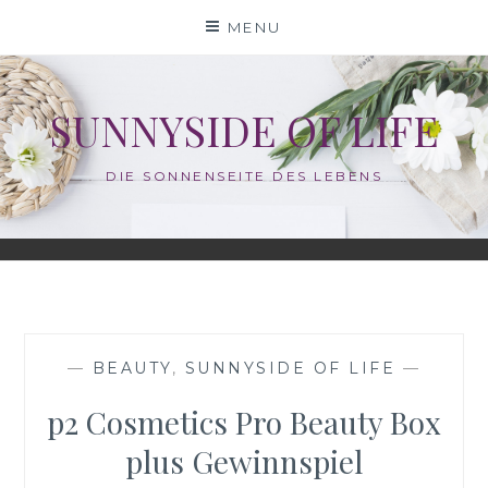
Skip
MENU
to
content
SUNNYSIDE OF LIFE
DIE SONNENSEITE DES LEBENS
—
BEAUTY
,
SUNNYSIDE OF LIFE
—
p2 Cosmetics Pro Beauty Box
plus Gewinnspiel