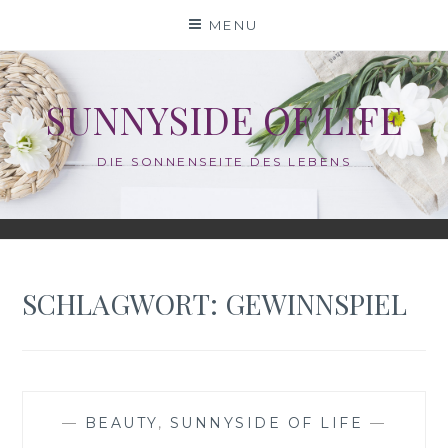
Skip
MENU
to
content
SUNNYSIDE OF LIFE
DIE SONNENSEITE DES LEBENS
SCHLAGWORT:
GEWINNSPIEL
—
BEAUTY
,
SUNNYSIDE OF LIFE
—