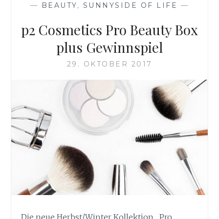
—
BEAUTY
,
SUNNYSIDE OF LIFE
—
FROSCH
PLUS
p2 Cosmetics Pro Beauty Box
GEWINNSPIEL
plus Gewinnspiel
29. OKTOBER 2017
Die neue Herbst/Winter Kollektion „Pro