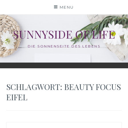
Skip
MENU
to
content
SUNNYSIDE OF LIFE
DIE SONNENSEITE DES LEBENS
SCHLAGWORT:
BEAUTY FOCUS
EIFEL