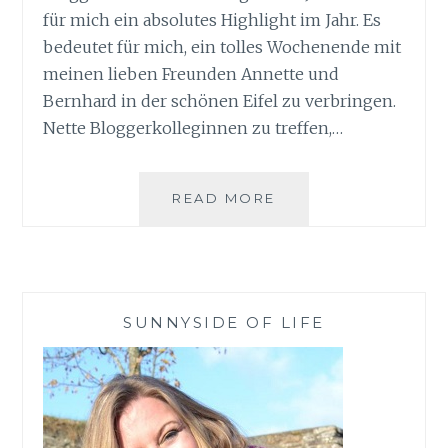
für mich ein absolutes Highlight im Jahr. Es
bedeutet für mich, ein tolles Wochenende mit
meinen lieben Freunden Annette und
Bernhard in der schönen Eifel zu verbringen.
Nette Bloggerkolleginnen zu treffen,…
B-
READ MORE
F-
E
BLOGGERTREFFEN
2018
IN
SUNNYSIDE OF LIFE
DER
EIFEL