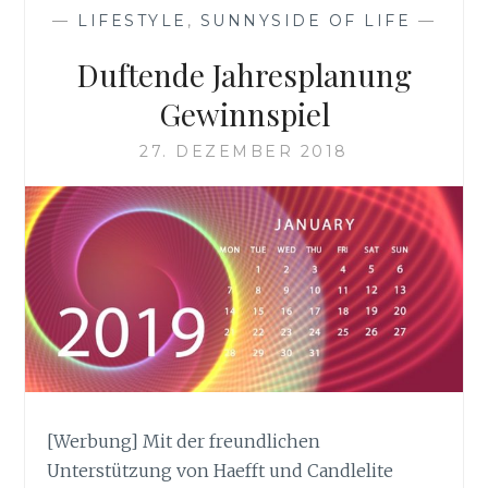
DAS
—
LIFESTYLE
,
SUNNYSIDE OF LIFE
—
PERFEKTE
WILDE
Duftende Jahresplanung
DINNER
Gewinnspiel
27. DEZEMBER 2018
[Werbung] Mit der freundlichen
Unterstützung von Haefft und Candlelite