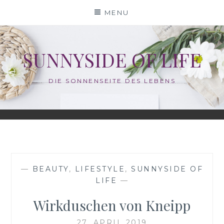
Skip
MENU
to
content
SUNNYSIDE OF LIFE
DIE SONNENSEITE DES LEBENS
—
BEAUTY
,
LIFESTYLE
,
SUNNYSIDE OF
LIFE
—
Wirkduschen von Kneipp
27. APRIL 2019