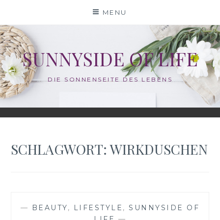
Skip
MENU
to
content
SUNNYSIDE OF LIFE
DIE SONNENSEITE DES LEBENS
SCHLAGWORT:
WIRKDUSCHEN
—
BEAUTY
,
LIFESTYLE
,
SUNNYSIDE OF
LIFE
—