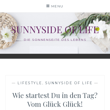
Skip
MENU
to
content
SUNNYSIDE OF LIFE
DIE SONNENSEITE DES LEBENS
—
LIFESTYLE
,
SUNNYSIDE OF LIFE
—
Wie startest Du in den Tag?
Vom Glück Glück!