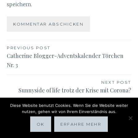
speichern.
Beitragsnavigation
PREVIOUS POST
Catherine Blogger-Adventskalender Törchen
Nr. 3
NEXT POST
Sunnyside of life trotz der Krise mit Corona?
Diese Website benutzt Cookies. Wenn Sie die Website weiter
nutzen, gehen wir von Ihrem Einverständnis aus.
OK
ERFAHRE MEHR
SUNNYSIDE OF LIFE