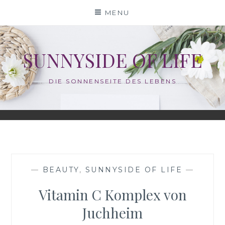
Skip
MENU
to
content
SUNNYSIDE OF LIFE
DIE SONNENSEITE DES LEBENS
—
BEAUTY
,
SUNNYSIDE OF LIFE
—
Vitamin C Komplex von
Juchheim