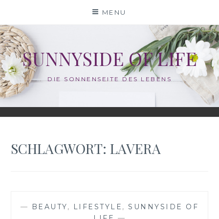
Skip
MENU
to
content
SUNNYSIDE OF LIFE
DIE SONNENSEITE DES LEBENS
SCHLAGWORT:
LAVERA
—
BEAUTY
,
LIFESTYLE
,
SUNNYSIDE OF
LIFE
—