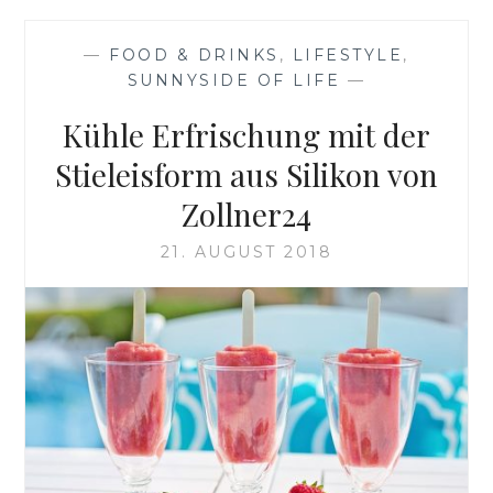
DER
GALERIA-
—
FOOD & DRINKS
,
LIFESTYLE
,
KAUFHOF
SUNNYSIDE OF LIFE
—
MTZ
Kühle Erfrischung mit der
Stieleisform aus Silikon von
Zollner24
21. AUGUST 2018