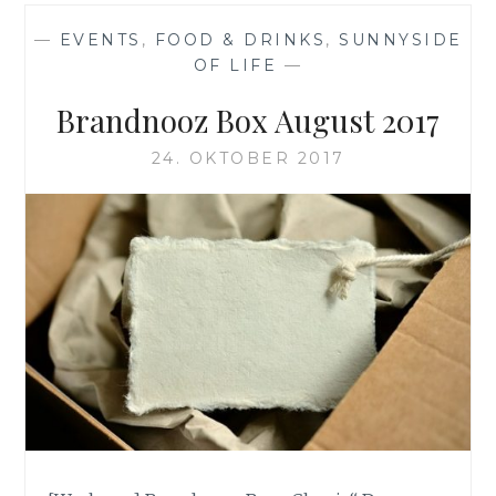
DER
STIELEISFORM
—
EVENTS
,
FOOD & DRINKS
,
SUNNYSIDE
AUS
OF LIFE
—
SILIKON
VON
Brandnooz Box August 2017
ZOLLNER24
24. OKTOBER 2017