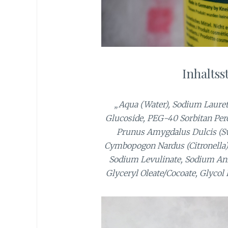
Inhaltss
„Aqua (Water), Sodium Lauret
Glucoside, PEG-40 Sorbitan Per
Prunus Amygdalus Dulcis (Swe
Cymbopogon Nardus (Citronella) O
Sodium Levulinate, Sodium Ani
Glyceryl Oleate/Cocoate, Glycol 