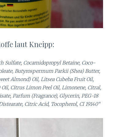
toffe laut Kneipp:
h Sulfate, Cocamidopropyl Betaine, Coco-
oleate, Butyrospermum Parkii (Shea) Butter,
et Almond) Oil, Litsea Cubeba Fruit Oil,
il, Citrus Limon Peel Oil, Limonene, Citral,
sate, Parfum (Fragrance), Glycerin, PEG-18
Distearate, Citric Acid, Tocopherol, CI 19140“