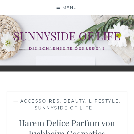
Skip
MENU
to
content
SUNNYSIDE OF LIFE
DIE SONNENSEITE DES LEBENS
—
ACCESSOIRES
,
BEAUTY
,
LIFESTYLE
,
SUNNYSIDE OF LIFE
—
Harem Delice Parfum von
Juchheim Cosmetics