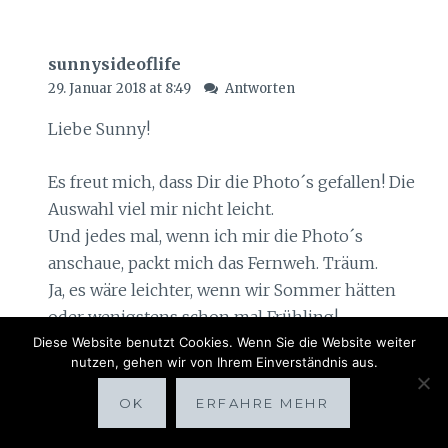
sunnysideoflife
29. Januar 2018 at 8:49
Antworten
Liebe Sunny!
Es freut mich, dass Dir die Photo´s gefallen! Die
Auswahl viel mir nicht leicht.
Und jedes mal, wenn ich mir die Photo´s
anschaue, packt mich das Fernweh. Träum.
Ja, es wäre leichter, wenn wir Sommer hätten
oder wenigstens schon mal Frühling!
Diese Website benutzt Cookies. Wenn Sie die Website weiter
nutzen, gehen wir von Ihrem Einverständnis aus.
Herzliche Grüße,
Natascha
OK
ERFAHRE MEHR