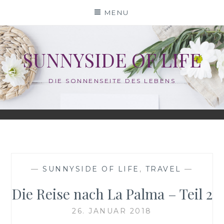
Skip
MENU
to
content
SUNNYSIDE OF LIFE
DIE SONNENSEITE DES LEBENS
—
SUNNYSIDE OF LIFE
,
TRAVEL
—
Die Reise nach La Palma – Teil 2
26. JANUAR 2018