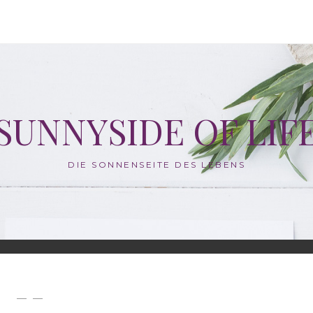
SUNNYSIDE OF LIF
DIE SONNENSEITE DES LEBENS
— —