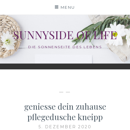
Skip
MENU
to
content
SUNNYSIDE OF LIFE
DIE SONNENSEITE DES LEBENS
— —
geniesse dein zuhause
pflegedusche kneipp
5. DEZEMBER 2020