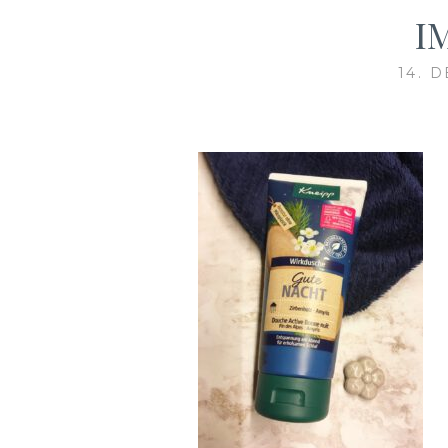
I
14. 