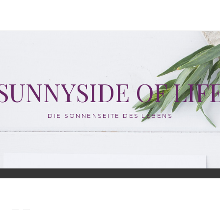
SUNNYSIDE OF LIF
DIE SONNENSEITE DES LEBENS
— —