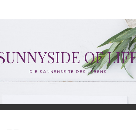
SUNNYSIDE OF LIF
DIE SONNENSEITE DES LEBENS
— —