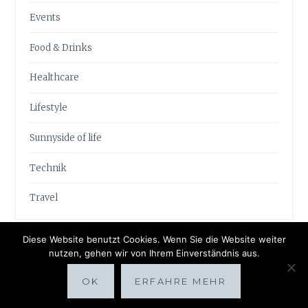
Events
Food & Drinks
Healthcare
Lifestyle
Sunnyside of life
Technik
Travel
Diese Website benutzt Cookies. Wenn Sie die Website weiter
nutzen, gehen wir von Ihrem Einverständnis aus.
OK
ERFAHRE MEHR
Proudly powered by WordPress
|
Theme: Anissa by
AlienWP
.