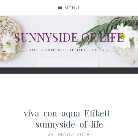
Skip
MENU
to
content
SUNNYSIDE OF LIFE
DIE SONNENSEITE DES LEBENS
— —
viva-con-aqua-Etikett-
sunnyside-of-life
23. MÄRZ 2018