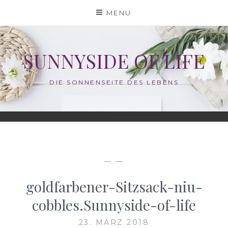
Skip
MENU
to
content
SUNNYSIDE OF LIFE
DIE SONNENSEITE DES LEBENS
— —
goldfarbener-Sitzsack-niu-
cobbles.Sunnyside-of-life
23. MÄRZ 2018