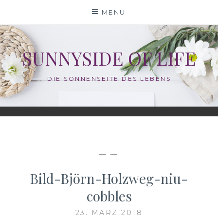
Skip
MENU
to
content
SUNNYSIDE OF LIFE
DIE SONNENSEITE DES LEBENS
— —
Bild-Björn-Holzweg-niu-
cobbles
23. MÄRZ 2018