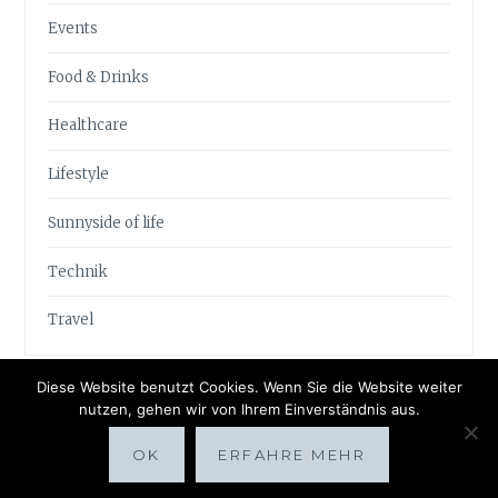
Events
Food & Drinks
Healthcare
Lifestyle
Sunnyside of life
Technik
Travel
Diese Website benutzt Cookies. Wenn Sie die Website weiter
nutzen, gehen wir von Ihrem Einverständnis aus.
OK
ERFAHRE MEHR
Proudly powered by WordPress
|
Theme: Anissa by
AlienWP
.