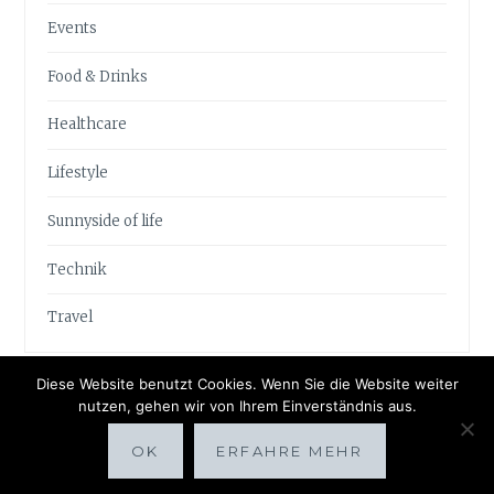
Events
Food & Drinks
Healthcare
Lifestyle
Sunnyside of life
Technik
Travel
Diese Website benutzt Cookies. Wenn Sie die Website weiter
nutzen, gehen wir von Ihrem Einverständnis aus.
OK
ERFAHRE MEHR
Proudly powered by WordPress
|
Theme: Anissa by
AlienWP
.