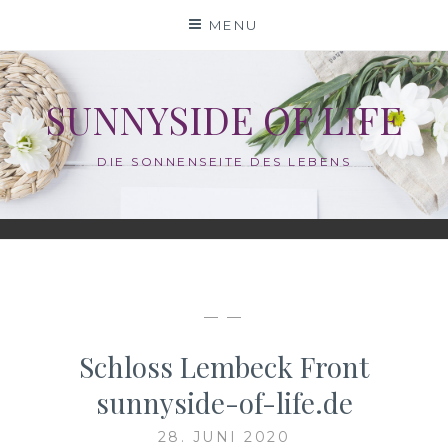
Skip
MENU
to
content
SUNNYSIDE OF LIFE
DIE SONNENSEITE DES LEBENS
— —
Schloss Lembeck Front
sunnyside-of-life.de
28. JUNI 2020