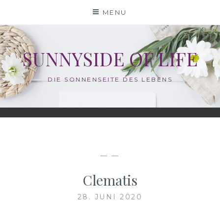
Skip
MENU
to
content
SUNNYSIDE OF LIFE
DIE SONNENSEITE DES LEBENS
— —
Clematis
28. JUNI 2020