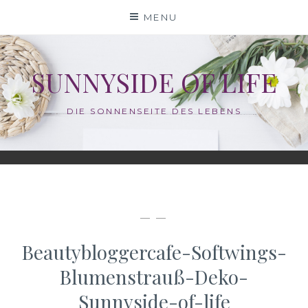
Skip
MENU
to
content
SUNNYSIDE OF LIFE
DIE SONNENSEITE DES LEBENS
— —
Beautybloggercafe-Softwings-
Blumenstrauß-Deko-
Sunnyside-of-life