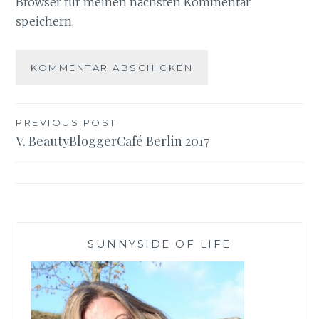
Browser für meinen nächsten Kommentar
speichern.
Beitragsnavigation
PREVIOUS POST
V. BeautyBloggerCafé Berlin 2017
SUNNYSIDE OF LIFE