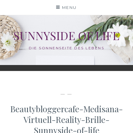
Skip
MENU
to
content
SUNNYSIDE OF LIFE
DIE SONNENSEITE DES LEBENS
— —
Beautybloggercafe-Medisana-
Virtuell-Reality-Brille-
Sunnyside-of-life