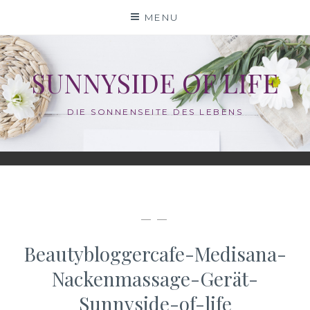
Skip
MENU
to
content
SUNNYSIDE OF LIFE
DIE SONNENSEITE DES LEBENS
— —
Beautybloggercafe-Medisana-
Nackenmassage-Gerät-
Sunnyside-of-life