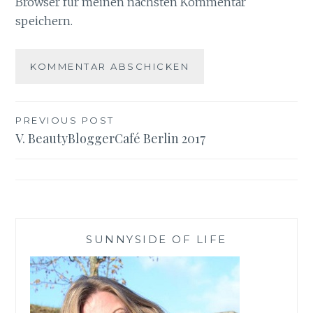
Browser für meinen nächsten Kommentar
speichern.
Beitragsnavigation
PREVIOUS POST
V. BeautyBloggerCafé Berlin 2017
SUNNYSIDE OF LIFE