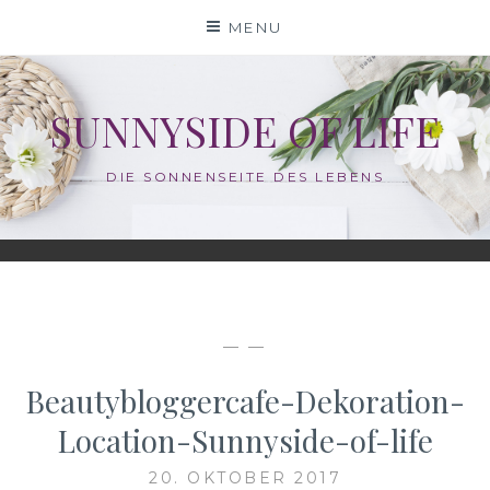
Skip
MENU
to
content
SUNNYSIDE OF LIFE
DIE SONNENSEITE DES LEBENS
— —
Beautybloggercafe-Dekoration-
Location-Sunnyside-of-life
20. OKTOBER 2017