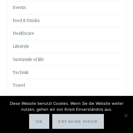
Events
Food & Drinks
Healthcare
Lifestyle
Sunnyside of life
Technik
Travel
Diese Website benutzt Cookies. Wenn Sie die Website weiter
nutzen, gehen wir von Ihrem Einverständnis aus.
OK
ERFAHRE MEHR
Proudly powered by WordPress
|
Theme: Anissa by
AlienWP
.