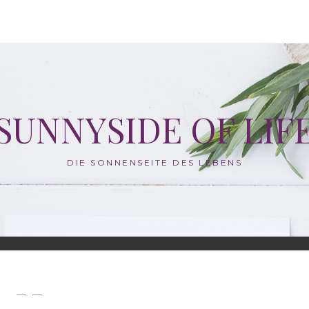
SUNNYSIDE OF LIF
DIE SONNENSEITE DES LEBENS
— —