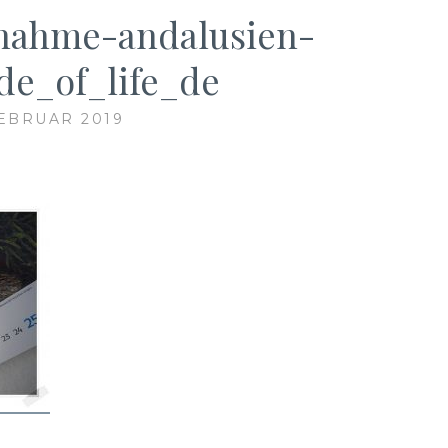
nahme-andalusien-
de_of_life_de
FEBRUAR 2019