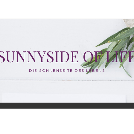
SUNNYSIDE OF LIF
DIE SONNENSEITE DES LEBENS
— —