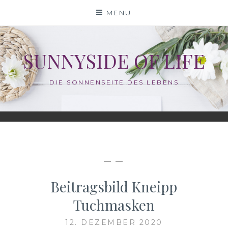
Skip
MENU
to
content
SUNNYSIDE OF LIFE
DIE SONNENSEITE DES LEBENS
— —
Beitragsbild Kneipp
Tuchmasken
12. DEZEMBER 2020