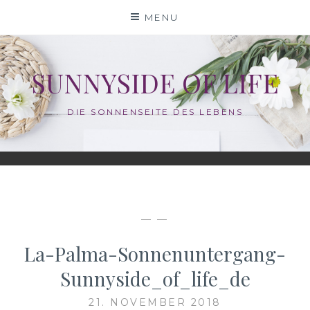
Skip
MENU
to
content
SUNNYSIDE OF LIFE
DIE SONNENSEITE DES LEBENS
— —
La-Palma-Sonnenuntergang-
Sunnyside_of_life_de
21. NOVEMBER 2018