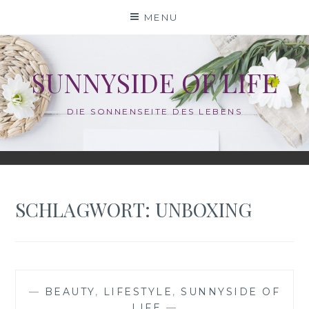
Skip
MENU
to
content
SUNNYSIDE OF LIFE
DIE SONNENSEITE DES LEBENS
SCHLAGWORT:
UNBOXING
—
BEAUTY
,
LIFESTYLE
,
SUNNYSIDE OF
LIFE
—