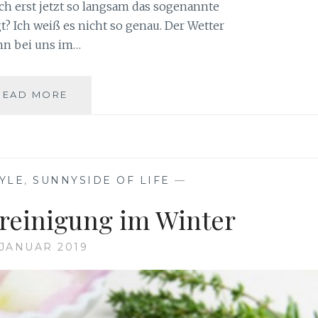
ch erst jetzt so langsam das sogenannte
t? Ich weiß es nicht so genau. Der Wetter
enn bei uns im…
ALLES
READ MORE
NEU
MACHT
DER
MAI
–
TYLE
,
SUNNYSIDE OF LIFE
—
FRÜHLINGSGEFÜHLE
sreinigung im Winter
 JANUAR 2019