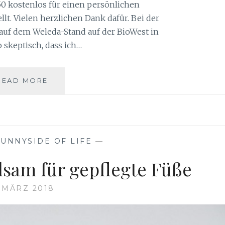
0 kostenlos für einen persönlichen
lt. Vielen herzlichen Dank dafür. Bei der
uf dem Weleda-Stand auf der BioWest in
o skeptisch, dass ich…
WELEDA
READ MORE
EDELWEISS
SONNENCREME
SENSITIV
SUNNYSIDE OF LIFE
—
lsam für gepflegte Füße
. MÄRZ 2018