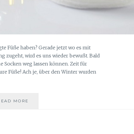
te Füße haben? Gerade jetzt wo es mit
ng zugeht, wird es uns wieder bewußt. Bald
die Socken weg lassen können. Zeit für
Eure Füße! Ach je, über den Winter wurden
PFLEGENDER
READ MORE
FUSSBALSAM F
ÜR G
EPFLEGTE F
ÜSSE