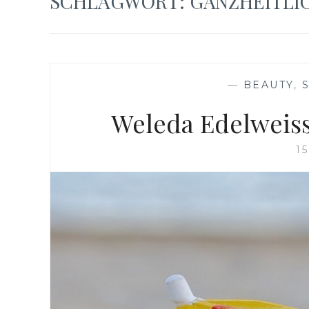
SCHLAGWORT:
GANZHEITLI
—
BEAUTY
,
Weleda Edelweiss
1