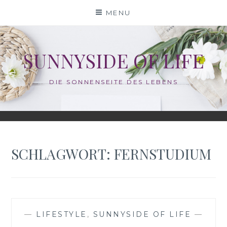
Skip
MENU
to
content
SUNNYSIDE OF LIFE
DIE SONNENSEITE DES LEBENS
SCHLAGWORT:
FERNSTUDIUM
—
LIFESTYLE
,
SUNNYSIDE OF LIFE
—