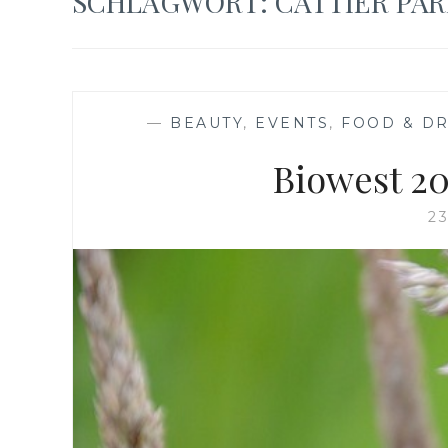
SCHLAGWORT:
CATTIER PAR
—
BEAUTY
,
EVENTS
,
FOOD & D
Biowest 20
23