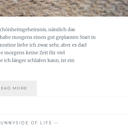
Schönheitsgeheimnis, nämlich das
h habe morgens einen gut geplanten Start in
tine liebe ich zwar sehr, aber es darf
e morgens keine Zeit für viel
 ich länger schlafen kann, ist ein
SCHÖNHEITSGEHEIMNIS
READ MORE
TROCKENÖL
VON
CATTIER
PARIS
SUNNYSIDE OF LIFE
—